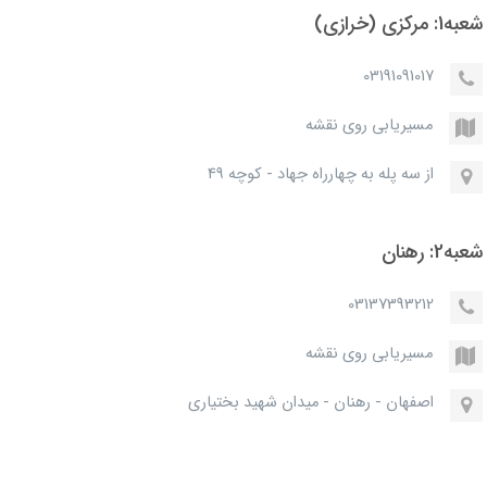
شعبه1: مرکزی (خرازی)
03191091017
مسیریابی روی نقشه
از سه پله به چهارراه جهاد - کوچه 49
شعبه2: رهنان
03137393212
مسیریابی روی نقشه
اصفهان - رهنان - میدان شهید بختیاری