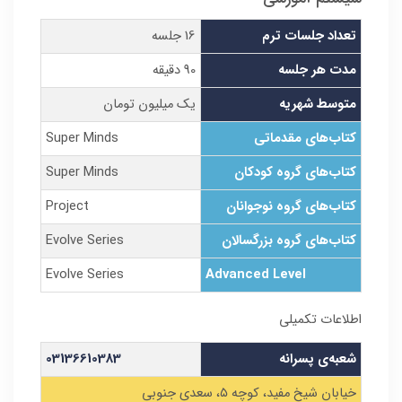
تعداد جلسات ترم
16 جلسه
مدت هر جلسه
90 دقیقه
متوسط شهریه
یک میلیون تومان
کتاب‌های مقدماتی
Super Minds
کتاب‌های گروه کودکان
Super Minds
کتاب‌های گروه نوجوانان
Project
کتاب‌های گروه بزرگسالان
Evolve Series
Evolve Series
Advanced Level
اطلاعات تکمیلی
شعبه‌ی پسرانه
03136610383
خیابان شیخ مفید، کوچه ۵، سعدی جنوبی