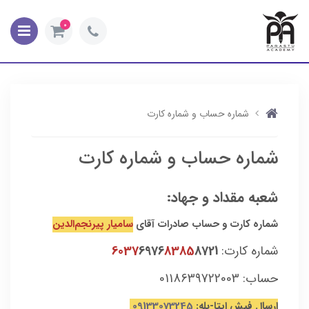
0
شماره حساب و شماره کارت
شماره حساب و شماره کارت
شعبه مقداد و جهاد:
شماره کارت و حساب صادرات آقای
سامیار پیرنجم‌الدین
شماره کارت:
8721
8385
6976
6037
حساب: 0118639722003
ارسال فیش ایتا-بله:
09133073245