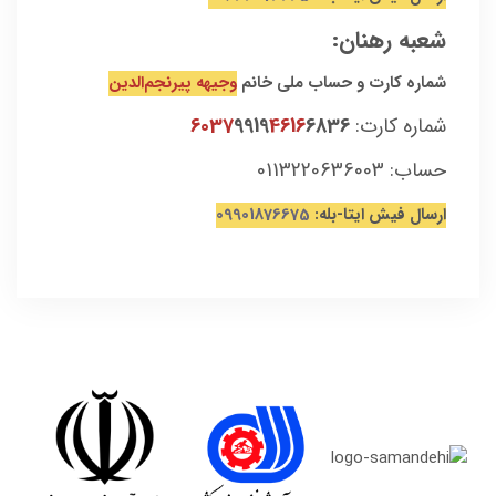
شعبه رهنان:
شماره کارت و حساب ملی خانم
وجیهه پیرنجم‌الدین
شماره کارت:
6836
4616
9919
6037
حساب: 0113220636003
ارسال فیش ایتا-بله:
09901876675