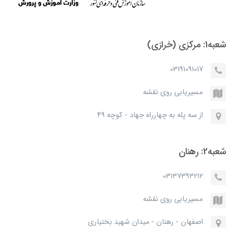
شعبه1: مرکزی (خرازی)
03191091017
مسیریابی روی نقشه
از سه پله به چهارراه جهاد - کوچه 49
شعبه2: رهنان
03137393212
مسیریابی روی نقشه
اصفهان - رهنان - میدان شهید بختیاری