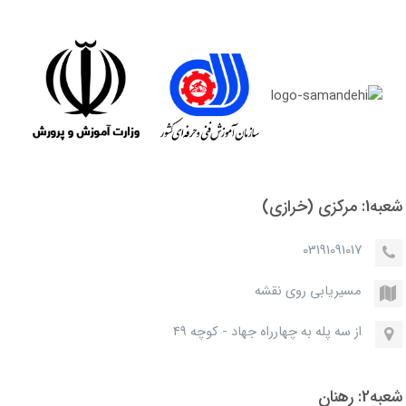
شعبه1: مرکزی (خرازی)
03191091017
مسیریابی روی نقشه
از سه پله به چهارراه جهاد - کوچه 49
شعبه2: رهنان